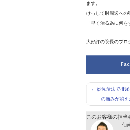
ます。
けっして肘周辺への
「早く治る為に何を
大好評の院長のブロ
Fa
←
妙見活法で排尿
の痛みが消え
このお客様の担当
仙