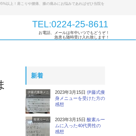
95%以上！肩こりや腰痛、膝の痛みにお悩みであればぜひ当院を
TEL:0224-25-8611
お電話、メールは年中いつでもどうぞ！
急患も随時受け入れ致します！
新着
ま
2023年3月15日
伊藤式痩
伊藤式痩身メニ
ュー
身メニューを受けた方の
感想
2023年3月15日
酸素ルー
酸素ルーム
ムに入った40代男性の
感想