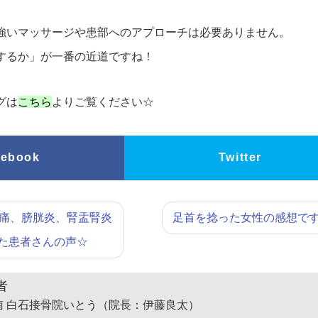
強いマッサージや患部へのアプローチは必要ありません。
するか」が一番の近道ですね！
グは
こちら
よりご覧ください☆
cebook
Twitter
痛、膀胱炎、腎盂腎炎
足首を捻った女性の感想で
た患者さんの声☆
者
南 白石接骨院いとう（院長：伊藤良太）