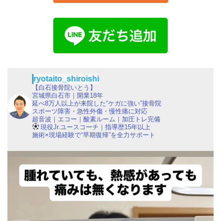
ryotaito_shiroishi
【白石接骨院いとう】
宮城県白石市｜開業18年
延べ8万人以上が来院した“ケガに強い”接骨院
スポーツ障害・急性外傷・慢性痛に対応
超音波｜エコー｜酸素ルーム｜加圧トレ完備
現役Jr.ユースコーチ｜指導歴15年以上
施術×現場経験で“早期復帰”を全力サポート