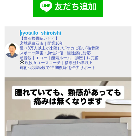
ryotaito_shiroishi
【白石接骨院いとう】
宮城県白石市｜開業18年
延べ8万人以上が来院した“ケガに強い”接骨院
スポーツ障害・急性外傷・慢性痛に対応
超音波｜エコー｜酸素ルーム｜加圧トレ完備
現役Jr.ユースコーチ｜指導歴15年以上
施術×現場経験で“早期復帰”を全力サポート