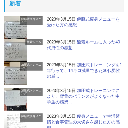
新着
2023年3月15日
伊藤式痩身メニューを
伊藤式痩身メニ
ュー
受けた方の感想
2023年3月15日
酸素ルームに入った40
酸素ルーム
代男性の感想
2023年3月15日
加圧式トレーニングを1
加圧式トレーニ
ング
年行って、14キロ減量できた30代男性
の感...
2023年3月15日
加圧式トレーニングに
加圧式トレーニ
ング
より、背骨のバランスがよくなった中
学生の感想...
2023年3月15日
痩身メニューで生活習
伊藤式痩身メニ
ュー
慣と食事管理の大切さを感じた方の感
想...