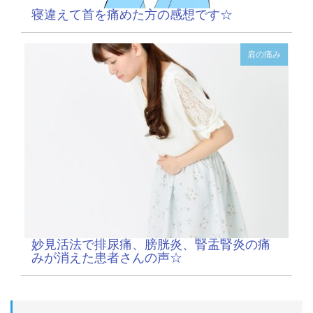
寝違えて首を痛めた方の感想です☆
肩の痛み
妙見活法で排尿痛、膀胱炎、腎盂腎炎の痛
みが消えた患者さんの声☆