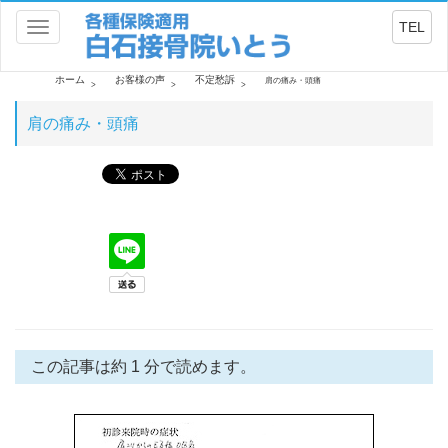
TEL
Toggle
navigation
ホーム
お客様の声
不定愁訴
肩の痛み・頭痛
肩の痛み・頭痛
この記事は約 1 分で読めます。