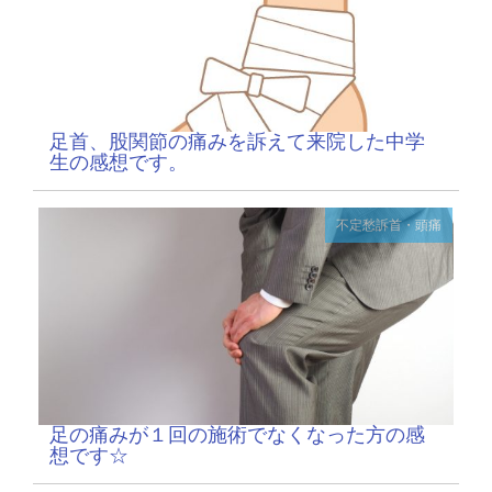
足首、股関節の痛みを訴えて来院した中学
生の感想です。
不定愁訴
首・頭痛
足の痛みが１回の施術でなくなった方の感
想です☆