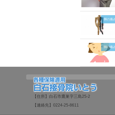
脚の痛
脚の痛
【住所】白石市鷹巣字三島25-2
【連絡先】0224-25-8611