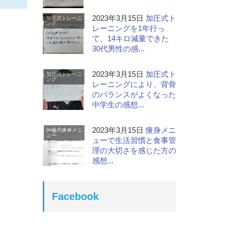
2023年3月15日
加圧式ト
加圧式トレーニ
ング
レーニングを1年行っ
て、14キロ減量できた
30代男性の感...
2023年3月15日
加圧式ト
加圧式トレーニ
ング
レーニングにより、背骨
のバランスがよくなった
中学生の感想...
2023年3月15日
痩身メニ
伊藤式痩身メニ
ュー
ューで生活習慣と食事管
理の大切さを感じた方の
感想...
Facebook