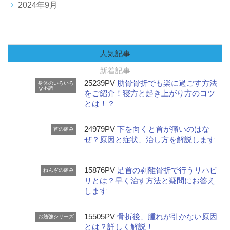
2024年9月
人気記事
新着記事
25239PV
肋骨骨折でも楽に過ごす方法
身体のいろいろ
な不調
をご紹介！寝方と起き上がり方のコツ
とは！？
24979PV
下を向くと首が痛いのはな
首の痛み
ぜ？原因と症状、治し方を解説します
15876PV
足首の剥離骨折で行うリハビ
ねんざの痛み
リとは？早く治す方法と疑問にお答え
します
15505PV
骨折後、腫れが引かない原因
お勉強シリーズ
とは？詳しく解説！