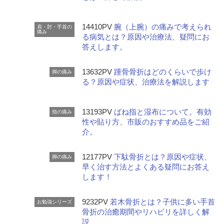
14410PV
腕（上腕）の痛みで考えられ
肩・肘・手首の
痛み
る病気とは？原因や治療法、疑問にお
答えします。
13632PV
踵骨骨折はどのくらいで歩け
脚の痛み
る？原因や症状、治療法を解説します
13193PV
ばね指と湿布について。有効
指の痛み
性や貼り方、市販のおすすめ品をご紹
介。
12177PV
下駄骨折とは？原因や症状、
脚の痛み
早く治す方法とよくある疑問にお答え
します！
9232PV
若木骨折とは？子供に多い手首
お勉強シリーズ
骨折の治癒期間やリハビリを詳しく解
説