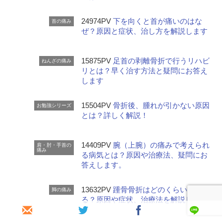
24974PV
下を向くと首が痛いのはな
首の痛み
ぜ？原因と症状、治し方を解説します
15875PV
足首の剥離骨折で行うリハビ
ねんざの痛み
リとは？早く治す方法と疑問にお答え
します
15504PV
骨折後、腫れが引かない原因
お勉強シリーズ
とは？詳しく解説！
14409PV
腕（上腕）の痛みで考えられ
肩・肘・手首の
痛み
る病気とは？原因や治療法、疑問にお
答えします。
13632PV
踵骨骨折はどのくらいで歩け
脚の痛み
る？原因や症状、治療法を解説します