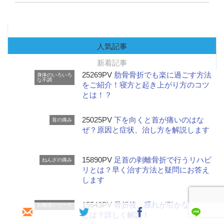
人気記事
新着記事
25269PV
肋骨骨折でも楽に過ごす方法
身体のいろいろ
な不調
をご紹介！寝方と起き上がり方のコツ
とは！？
25025PV
下を向くと首が痛いのはな
首の痛み
ぜ？原因と症状、治し方を解説します
15890PV
足首の剥離骨折で行うリハビ
ねんざの痛み
リとは？早く治す方法と疑問にお答え
します
15543PV
骨折後、腫れが引かない原因
お勉強シリーズ
とは？詳しく解説！