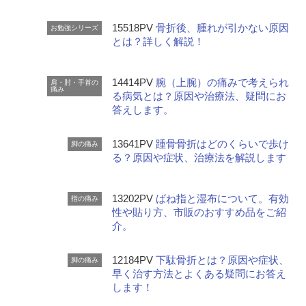
15518PV
骨折後、腫れが引かない原因
お勉強シリーズ
とは？詳しく解説！
14414PV
腕（上腕）の痛みで考えられ
肩・肘・手首の
痛み
る病気とは？原因や治療法、疑問にお
答えします。
13641PV
踵骨骨折はどのくらいで歩け
脚の痛み
る？原因や症状、治療法を解説します
13202PV
ばね指と湿布について。有効
指の痛み
性や貼り方、市販のおすすめ品をご紹
介。
12184PV
下駄骨折とは？原因や症状、
脚の痛み
早く治す方法とよくある疑問にお答え
します！