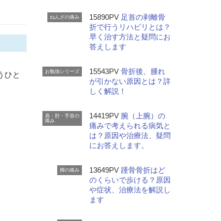
15890PV
足首の剥離骨
ねんざの痛み
折で行うリハビリとは？
早く治す方法と疑問にお
答えします
15543PV
骨折後、腫れ
お勉強シリーズ
うひと
が引かない原因とは？詳
しく解説！
14419PV
腕（上腕）の
肩・肘・手首の
痛み
痛みで考えられる病気と
は？原因や治療法、疑問
にお答えします。
13649PV
踵骨骨折はど
脚の痛み
のくらいで歩ける？原因
や症状、治療法を解説し
ます