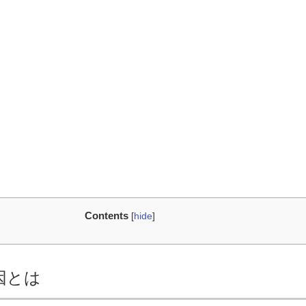
Contents
[
hide
]
因とは