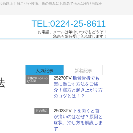
95%以上！肩こりや腰痛、膝の痛みにお悩みであればぜひ当院を
TEL:0224-25-8611
お電話、メールは年中いつでもどうぞ！
急患も随時受け入れ致します！
人気記事
新着記事
25270PV
肋骨骨折でも
身体のいろいろ
法
な不調
楽に過ごす方法をご紹
介！寝方と起き上がり方
のコツとは！？
25028PV
下を向くと首
首の痛み
が痛いのはなぜ？原因と
症状、治し方を解説しま
す