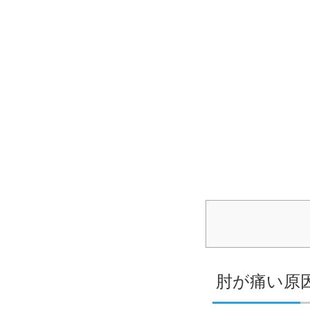
肘が痛い原