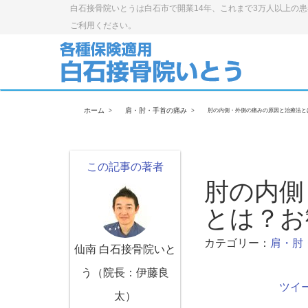
白石接骨院いとうは白石市で開業14年、これまで3万人以上の
ご利用ください。
ホーム
肩・肘・手首の痛み
肘の内側・外側の痛みの原因と治療法と
この記事の著者
肘の内側
とは？お
カテゴリー：
肩・肘
仙南 白石接骨院いと
う（院長：伊藤良
ツイ
太）