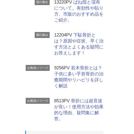
13220PV
ばね指と湿布
指の痛み
について。有効性や貼り
方、市販のおすすめ品を
ご紹介。
12204PV
下駄骨折と
脚の痛み
は？原因や症状、早く治
す方法とよくある疑問に
お答えします！
9256PV
若木骨折とは？
お勉強シリーズ
子供に多い手首骨折の治
癒期間やリハビリを詳し
く解説
8513PV
骨折には超音波
お勉強シリーズ
が良い！使用方法や効果
的な理由、疑問集に解
答。