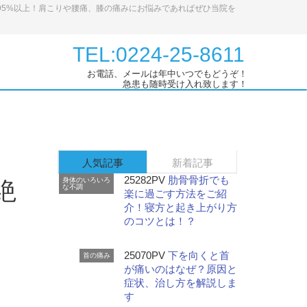
95%以上！肩こりや腰痛、膝の痛みにお悩みであればぜひ当院を
TEL:0224-25-8611
お電話、メールは年中いつでもどうぞ！
急患も随時受け入れ致します！
人気記事
新着記事
25282PV
肋骨骨折でも
身体のいろいろ
絶
な不調
楽に過ごす方法をご紹
介！寝方と起き上がり方
のコツとは！？
25070PV
下を向くと首
首の痛み
が痛いのはなぜ？原因と
症状、治し方を解説しま
す