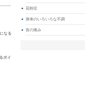
花粉症
身体のいろいろな不調
首の痛み
上になる
るポイ
。