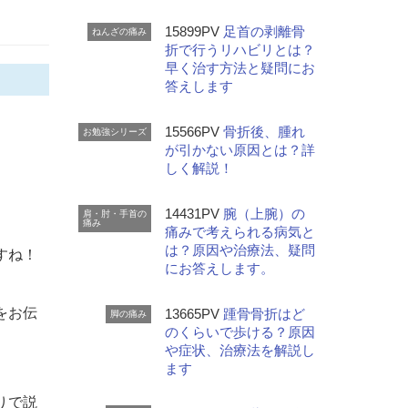
15899PV
足首の剥離骨
ねんざの痛み
折で行うリハビリとは？
早く治す方法と疑問にお
答えします
15566PV
骨折後、腫れ
お勉強シリーズ
が引かない原因とは？詳
しく解説！
14431PV
腕（上腕）の
肩・肘・手首の
痛み
痛みで考えられる病気と
は？原因や治療法、疑問
すね！
にお答えします。
をお伝
13665PV
踵骨骨折はど
脚の痛み
のくらいで歩ける？原因
や症状、治療法を解説し
ます
りで説