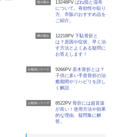
13248PV
ばね指と湿布
指の痛み
について。有効性や貼り
方、市販のおすすめ品を
ご紹介。
12218PV
下駄骨折と
脚の痛み
は？原因や症状、早く治
す方法とよくある疑問に
お答えします！
9266PV
若木骨折とは？
お勉強シリーズ
子供に多い手首骨折の治
癒期間やリハビリを詳し
く解説
8522PV
骨折には超音波
お勉強シリーズ
が良い！使用方法や効果
的な理由、疑問集に解
答。