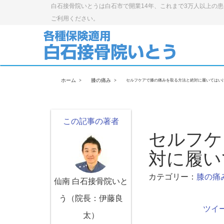
白石接骨院いとうは白石市で開業14年、これまで3万人以上の
ご利用ください。
ホーム
膝の痛み
セルフケアで膝の痛みを取る方法と絶対に履いてはい
この記事の著者
セルフケ
対に履い
カテゴリー：
膝の痛
仙南 白石接骨院いと
う（院長：伊藤良
ツイ
太）