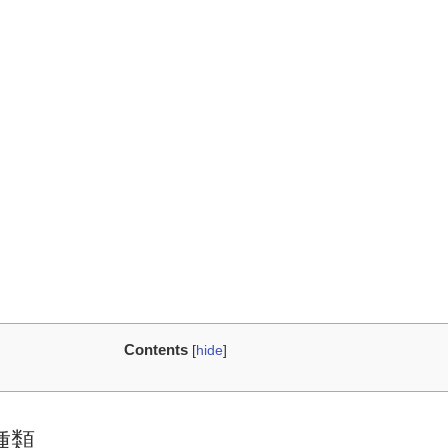
Contents
[
hide
]
種類