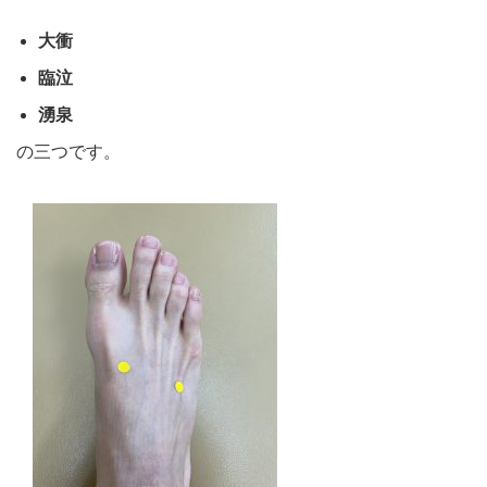
大衝
臨泣
湧泉
の三つです。