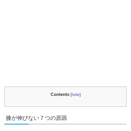
Contents
[
hide
]
膝が伸びない７つの原因