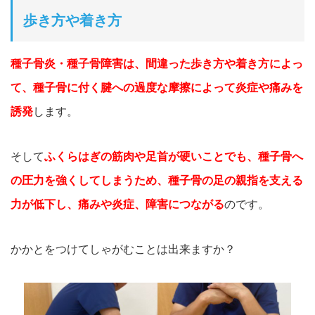
歩き方や着き方
種子骨炎・種子骨障害は、間違った歩き方や着き方によっ
て、種子骨に付く腱への過度な摩擦によって炎症や痛みを
誘発
します。
そして
ふくらはぎの筋肉や足首が硬いことでも、種子骨へ
の圧力を
強くしてしまうため、
種子骨の足の親指を支える
力が低下し、痛みや炎症、障害につなが
る
のです。
かかとをつけてしゃがむことは出来ますか？