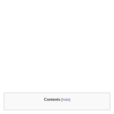
Contents
[
hide
]