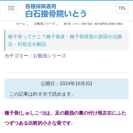
TEL
Toggle
navigation
ホーム
お勉強シリーズ
種子骨ってナニ？種子骨炎・種子骨障害の原因や治療法・対処法
種子骨ってナニ？種子骨炎・種子骨障害の原因や治療
法・対処法を解説
カテゴリー：
お勉強シリーズ
公開日：2024年10月3日
この記事は約 8 分で読めます。
種子骨(しゅしこつ)は、足の親指の裏の付け根左右にふた
つ
ずつある比較的小さな骨です
。