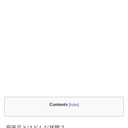
Contents
[
hide
]
扁平足とはどんな状態？