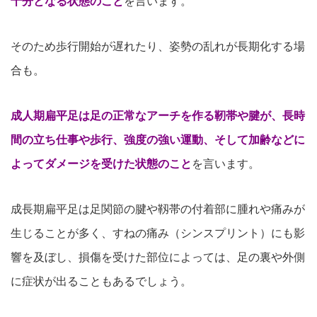
十分となる状態の
こと
を言います。
そのため歩行開始が遅れたり、姿勢の乱れが長期化する場
合も
。
成人期扁平足は足の正常なアーチを作る靭帯や腱が、長時
間
の立ち仕事や歩行、強度の強い運動、そして加齢などに
よってダメージを受けた状態
のこと
を言います。
成長期扁平足は足関節の腱や靱帯の付着部に腫れや痛みが
生じるこ
とが多く、すねの痛み（シンスプリント）にも影
響を及ぼし、損傷を受けた部位によっては、足の裏や外側
に症状が出
ることもあるでしょう。