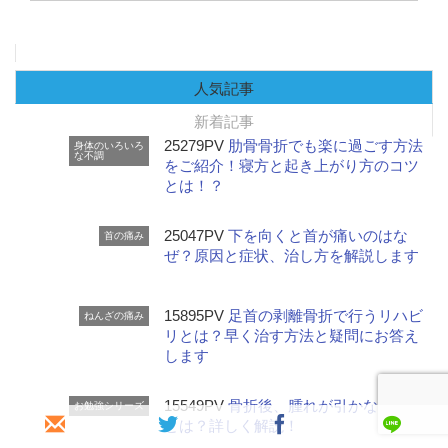
人気記事
新着記事
25279PV
肋骨骨折でも楽に過ごす方法
身体のいろいろ
な不調
をご紹介！寝方と起き上がり方のコツ
とは！？
25047PV
下を向くと首が痛いのはな
首の痛み
ぜ？原因と症状、治し方を解説します
15895PV
足首の剥離骨折で行うリハビ
ねんざの痛み
リとは？早く治す方法と疑問にお答え
します
15549PV
骨折後、腫れが引かない原因
お勉強シリーズ
とは？詳しく解説！