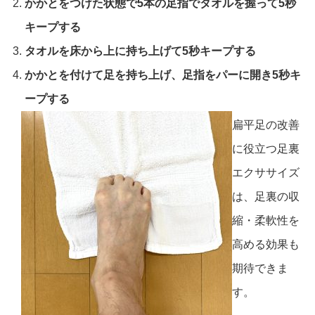
かかとをつけた状態で5本の足指でタオ
ルを握って5秒
キープする
タオルを床から上に持ち上げて5秒キープする
かかとを付けて足を持ち上げ、足指をパーに開き5秒キ
ープする
扁平足の改善
に役立つ足裏
エクササイズ
は、足裏の収
縮・柔軟性を
高める効果も
期待できま
す。