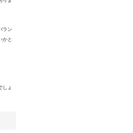
ありま
バラン
いかと
でしょ