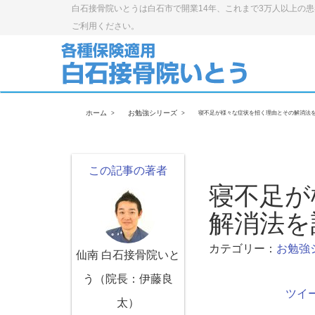
白石接骨院いとうは白石市で開業14年、これまで3万人以上の
ご利用ください。
ホーム
お勉強シリーズ
寝不足が様々な症状を招く理由とその解消法
この記事の著者
寝不足が
解消法を
カテゴリー：
お勉強
仙南 白石接骨院いと
う（院長：伊藤良
ツイ
太）