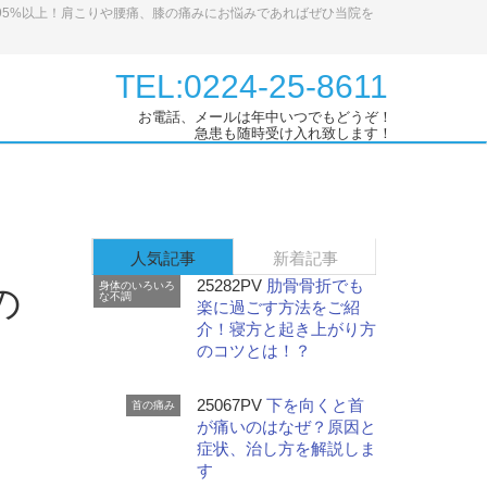
95%以上！肩こりや腰痛、膝の痛みにお悩みであればぜひ当院を
TEL:0224-25-8611
お電話、メールは年中いつでもどうぞ！
急患も随時受け入れ致します！
人気記事
新着記事
25282PV
肋骨骨折でも
身体のいろいろ
の
な不調
楽に過ごす方法をご紹
介！寝方と起き上がり方
のコツとは！？
25067PV
下を向くと首
首の痛み
が痛いのはなぜ？原因と
症状、治し方を解説しま
す