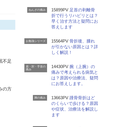
15899PV
足首の剥離骨
ねんざの痛み
折で行うリハビリとは？
早く治す方法と疑問にお
答えします
15564PV
骨折後、腫れ
お勉強シリーズ
が引かない原因とは？詳
しく解説！
眠不足
14430PV
腕（上腕）の
肩・肘・手首の
痛み
痛みで考えられる病気と
は？原因や治療法、疑問
にお答えします。
みの方
13663PV
踵骨骨折はど
脚の痛み
のくらいで歩ける？原因
や症状、治療法を解説し
ます