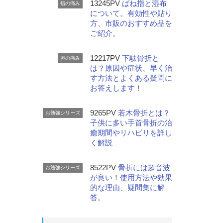
13245PV
ばね指と湿布
指の痛み
について。有効性や貼り
方、市販のおすすめ品を
ご紹介。
12217PV
下駄骨折と
脚の痛み
は？原因や症状、早く治
す方法とよくある疑問に
お答えします！
9265PV
若木骨折とは？
お勉強シリーズ
子供に多い手首骨折の治
癒期間やリハビリを詳し
く解説
8522PV
骨折には超音波
お勉強シリーズ
が良い！使用方法や効果
的な理由、疑問集に解
答。