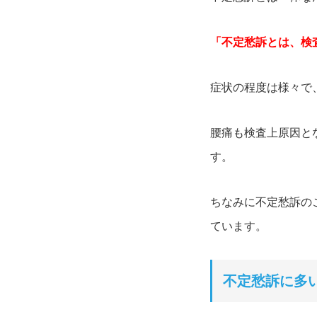
「不定愁訴とは、
検
症状の程度は様々で
腰痛も検査上原因と
す。
ちなみに不定愁訴の
ています。
不定愁訴に多