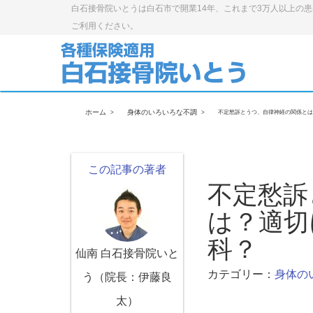
白石接骨院いとうは白石市で開業14年、これまで3万人以上の
ご利用ください。
ホーム
身体のいろいろな不調
不定愁訴とうつ、自律神経の関係とは
この記事の著者
不定愁訴
は？適切
科？
仙南 白石接骨院いと
カテゴリー：
身体の
う（院長：伊藤良
太）