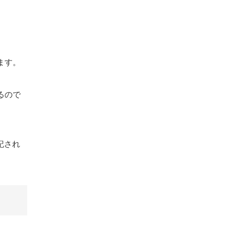
ます。
るので
記され