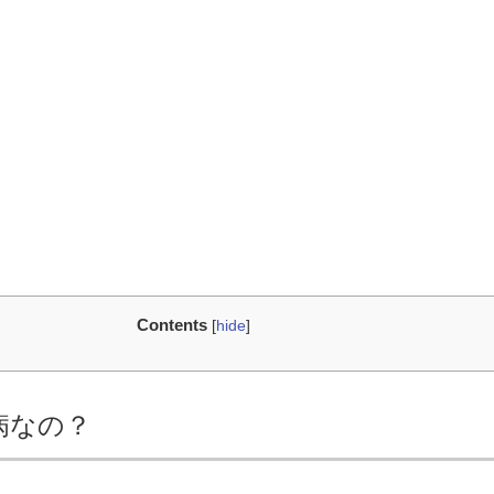
Contents
[
hide
]
病なの？