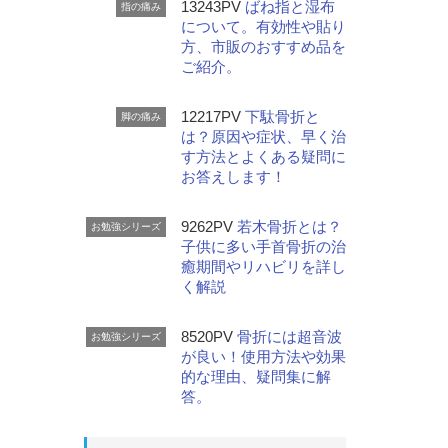
13243PV
ばね指と湿布
指の痛み
について。有効性や貼り
方、市販のおすすめ品を
ご紹介。
12217PV
下駄骨折と
脚の痛み
は？原因や症状、早く治
す方法とよくある疑問に
お答えします！
9262PV
若木骨折とは？
お勉強シリーズ
子供に多い手首骨折の治
癒期間やリハビリを詳し
く解説
8520PV
骨折には超音波
お勉強シリーズ
が良い！使用方法や効果
的な理由、疑問集に解
答。