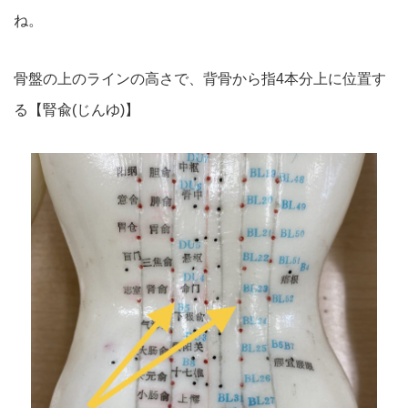
ね。
骨盤の上のラインの高さで、背骨から指4本分上に位置す
る【腎兪(じんゆ)】