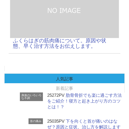
ふくらはぎの筋肉痛について。原因や状
態、早く治す方法をお伝えします。
人気記事
新着記事
25272PV
肋骨骨折でも楽に過ごす方法
身体のいろいろ
な不調
をご紹介！寝方と起き上がり方のコツ
とは！？
25035PV
下を向くと首が痛いのはな
首の痛み
ぜ？原因と症状、治し方を解説します