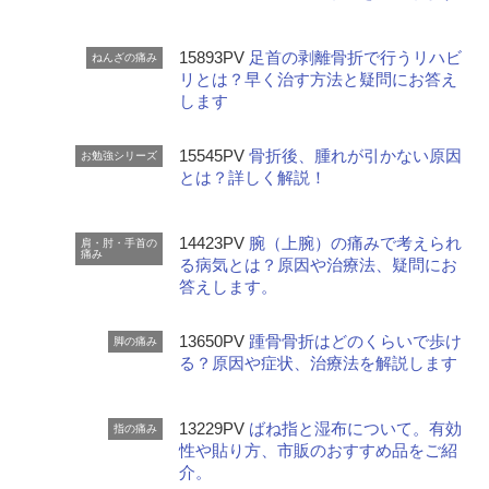
15893PV
足首の剥離骨折で行うリハビ
ねんざの痛み
リとは？早く治す方法と疑問にお答え
します
15545PV
骨折後、腫れが引かない原因
お勉強シリーズ
とは？詳しく解説！
14423PV
腕（上腕）の痛みで考えられ
肩・肘・手首の
痛み
る病気とは？原因や治療法、疑問にお
答えします。
13650PV
踵骨骨折はどのくらいで歩け
脚の痛み
る？原因や症状、治療法を解説します
13229PV
ばね指と湿布について。有効
指の痛み
性や貼り方、市販のおすすめ品をご紹
介。