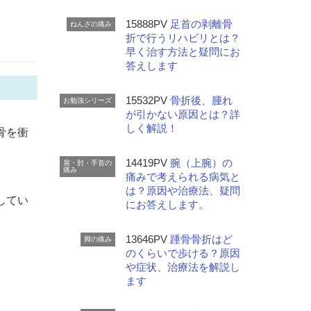
15888PV
足首の剥離骨
ねんざの痛み
折で行うリハビリとは？
早く治す方法と疑問にお
答えします
15532PV
骨折後、腫れ
お勉強シリーズ
が引かない原因とは？詳
しく解説！
骨を衝
14419PV
腕（上腕）の
肩・肘・手首の
痛み
痛みで考えられる病気と
は？原因や治療法、疑問
してい
にお答えします。
13646PV
踵骨骨折はど
脚の痛み
のくらいで歩ける？原因
や症状、治療法を解説し
ます