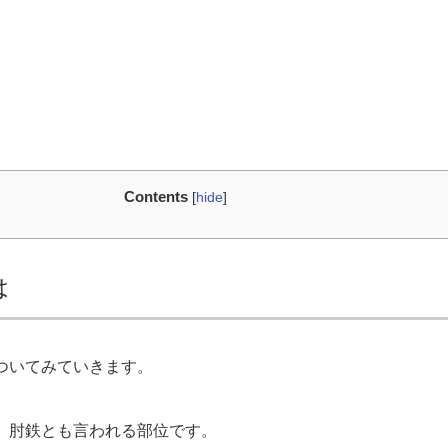
Contents
[
hide
]
は
ついてみていきます。
、肘鉄とも言われる部位です。