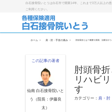
白石接骨院いとうは白石市で開業14年、これまで3万人以上の
ご利用ください。
ホーム
肩・肘・手首の痛み
肘頭骨折とは？概要や原因、治療法やリ
この記事の著者
肘頭骨折
リハビリ
す
仙南 白石接骨院いと
カテゴリー：
肩・肘
う（院長：伊藤良
太）