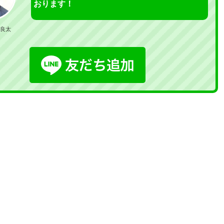
おります！
良太