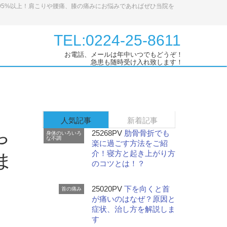
95%以上！肩こりや腰痛、膝の痛みにお悩みであればぜひ当院を
TEL:0224-25-8611
お電話、メールは年中いつでもどうぞ！
急患も随時受け入れ致します！
人気記事
新着記事
25268PV
肋骨骨折でも
身体のいろいろ
や
な不調
楽に過ごす方法をご紹
介！寝方と起き上がり方
ま
のコツとは！？
25020PV
下を向くと首
首の痛み
が痛いのはなぜ？原因と
症状、治し方を解説しま
す