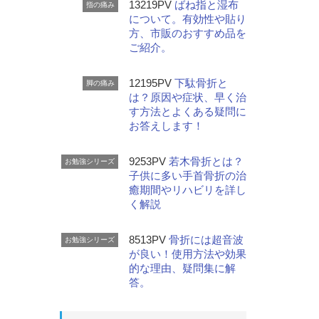
13219PV
ばね指と湿布
指の痛み
について。有効性や貼り
方、市販のおすすめ品を
ご紹介。
12195PV
下駄骨折と
脚の痛み
は？原因や症状、早く治
す方法とよくある疑問に
お答えします！
9253PV
若木骨折とは？
お勉強シリーズ
子供に多い手首骨折の治
癒期間やリハビリを詳し
く解説
8513PV
骨折には超音波
お勉強シリーズ
が良い！使用方法や効果
的な理由、疑問集に解
答。