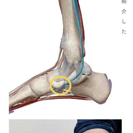
紹
介
し
た