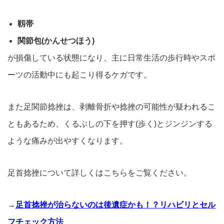
靱帯
関節包(かんせつほう)
が損傷している状態になり、主に日常生活の歩行時やスポ
ーツの活
動中にも起こり得るケガです。
また足関節捻挫は、剥離骨折や捻挫の可能性が疑われるこ
ともある
ため、くるぶしの下を押す(歩く)とジンジンする
ような痛みが出
やすくなります。
足首捻挫について詳しくはこちらをご覧ください。
→
足首捻挫が治らないのは後遺症かも！？リハビリとセル
フチェック方法