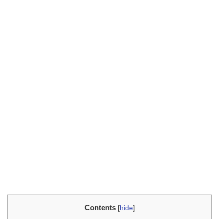
Contents
[
hide
]