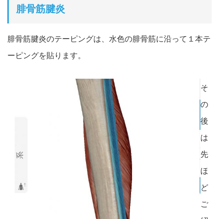
腓骨筋腱炎
腓骨筋腱炎のテーピングは、水色の腓骨筋に沿って１本テ
ーピングを貼ります。
そ
の
後
は
先
ほ
ど
ご