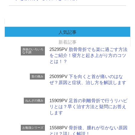
人気記事
新着記事
25295PV
肋骨骨折でも楽に過ごす方法
身体のいろいろ
な不調
をご紹介！寝方と起き上がり方のコツ
とは！？
25099PV
下を向くと首が痛いのはな
首の痛み
ぜ？原因と症状、治し方を解説します
15909PV
足首の剥離骨折で行うリハビ
ねんざの痛み
リとは？早く治す方法と疑問にお答え
します
15588PV
骨折後、腫れが引かない原因
お勉強シリーズ
とは？詳しく解説！