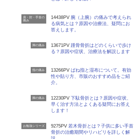
14438PV
腕（上腕）の痛みで考えられ
肩・肘・手首の
痛み
る病気とは？原因や治療法、疑問にお
答えします。
13671PV
踵骨骨折はどのくらいで歩け
脚の痛み
る？原因や症状、治療法を解説します
13266PV
ばね指と湿布について。有効
指の痛み
性や貼り方、市販のおすすめ品をご紹
介。
12230PV
下駄骨折とは？原因や症状、
脚の痛み
早く治す方法とよくある疑問にお答え
します！
9275PV
若木骨折とは？子供に多い手首
お勉強シリーズ
骨折の治癒期間やリハビリを詳しく解
説