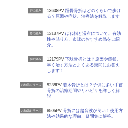
13638PV
踵骨骨折はどのくらいで歩け
脚の痛み
る？原因や症状、治療法を解説します
13197PV
ばね指と湿布について。有効
指の痛み
性や貼り方、市販のおすすめ品をご紹
介。
12179PV
下駄骨折とは？原因や症状、
脚の痛み
早く治す方法とよくある疑問にお答え
します！
9238PV
若木骨折とは？子供に多い手首
お勉強シリーズ
骨折の治癒期間やリハビリを詳しく解
説
8505PV
骨折には超音波が良い！使用方
お勉強シリーズ
法や効果的な理由、疑問集に解答。