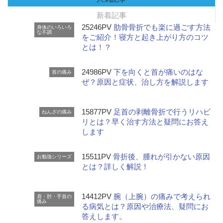
新着記事
25246PV
肋骨骨折でも楽に過ごす方法
身体のいろいろ
な不調
をご紹介！寝方と起き上がり方のコツ
とは！？
24986PV
下を向くと首が痛いのはな
首の痛み
ぜ？原因と症状、治し方を解説します
15877PV
足首の剥離骨折で行うリハビ
ねんざの痛み
リとは？早く治す方法と疑問にお答え
します
15511PV
骨折後、腫れが引かない原因
お勉強シリーズ
とは？詳しく解説！
14412PV
腕（上腕）の痛みで考えられ
肩・肘・手首の
痛み
る病気とは？原因や治療法、疑問にお
答えします。