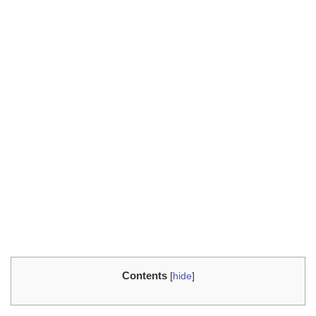
Contents
[
hide
]