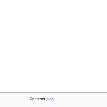
Contents
[
hide
]