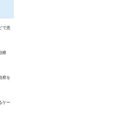
どで患
動療
観察を
るケー