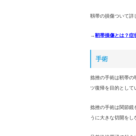
靱帯の損傷ついて詳
→
靭帯損傷とは？症
手術
捻挫の手術は靭帯の
ツ復帰を目的として
捻挫の手術は関節鏡
うに大きな切開をし