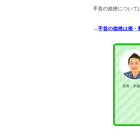
手首の捻挫について
→
手首の捻挫は接
院長：伊藤