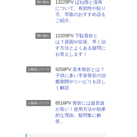
13229PV
ばね指と湿布
指の痛み
について。有効性や貼り
方、市販のおすすめ品を
ご紹介。
12209PV
下駄骨折と
脚の痛み
は？原因や症状、早く治
す方法とよくある疑問に
お答えします！
9258PV
若木骨折とは？
お勉強シリーズ
子供に多い手首骨折の治
癒期間やリハビリを詳し
く解説
8516PV
骨折には超音波
お勉強シリーズ
が良い！使用方法や効果
的な理由、疑問集に解
答。