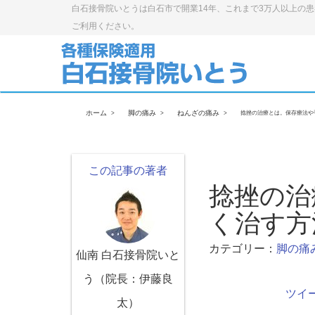
白石接骨院いとうは白石市で開業14年、これまで3万人以上の
ご利用ください。
ホーム
脚の痛み
ねんざの痛み
捻挫の治療とは。保存療法や
この記事の著者
捻挫の治
く治す方
カテゴリー：
脚の痛
仙南 白石接骨院いと
う（院長：伊藤良
ツイ
太）