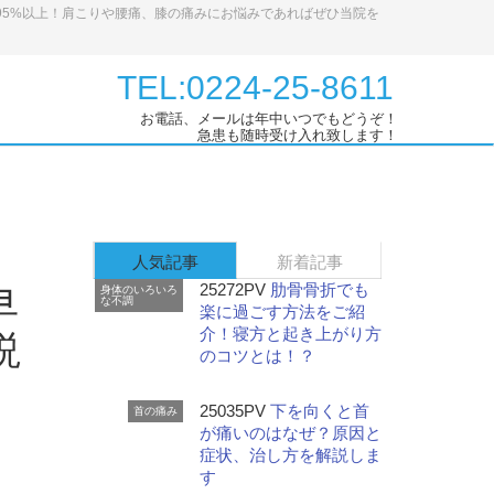
95%以上！肩こりや腰痛、膝の痛みにお悩みであればぜひ当院を
TEL:0224-25-8611
お電話、メールは年中いつでもどうぞ！
急患も随時受け入れ致します！
人気記事
新着記事
25272PV
肋骨骨折でも
身体のいろいろ
早
な不調
楽に過ごす方法をご紹
介！寝方と起き上がり方
説
のコツとは！？
25035PV
下を向くと首
首の痛み
が痛いのはなぜ？原因と
症状、治し方を解説しま
す