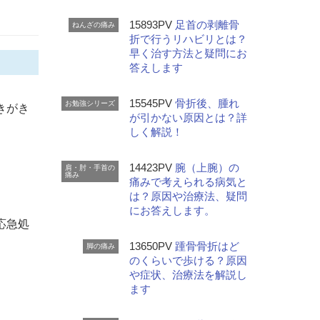
15893PV
足首の剥離骨
ねんざの痛み
折で行うリハビリとは？
早く治す方法と疑問にお
答えします
15545PV
骨折後、腫れ
お勉強シリーズ
きがき
が引かない原因とは？詳
しく解説！
14423PV
腕（上腕）の
肩・肘・手首の
痛み
痛みで考えられる病気と
は？原因や治療法、疑問
にお答えします。
応急処
13650PV
踵骨骨折はど
。
脚の痛み
のくらいで歩ける？原因
や症状、治療法を解説し
ます